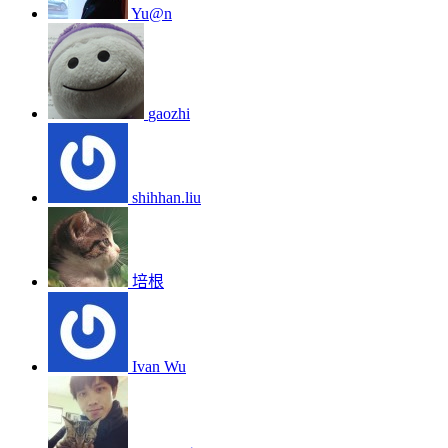
Yu@n
gaozhi
shihhan.liu
培根
Ivan Wu