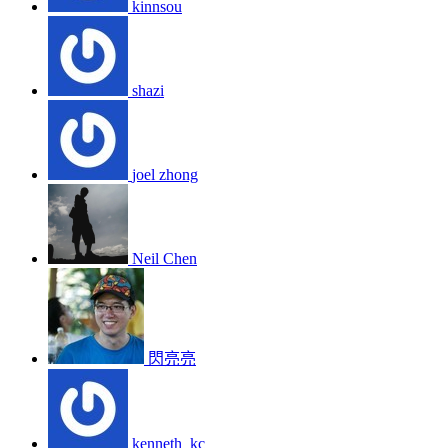
kinnsou
shazi
joel zhong
Neil Chen
閃亮亮
kenneth_kc