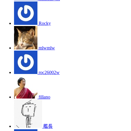
Rocky
mlwmlw
roc26002w
fillano
艦長