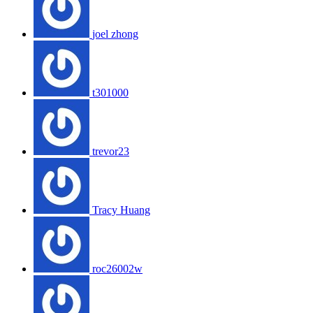
joel zhong
t301000
trevor23
Tracy Huang
roc26002w