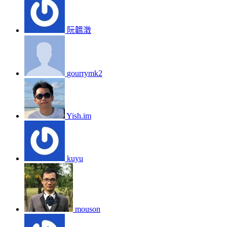
阮韞澂
gourrymk2
Yish.im
kuyu
mouson