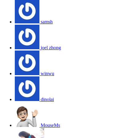
samsh
joel zhong
winwu
dinolai
MouseMs