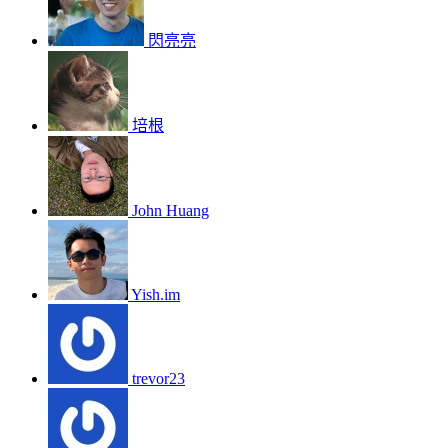
閃亮亮
培根
John Huang
Yish.im
trevor23