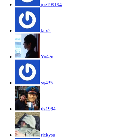
joe199194
laix2
Yu@n
sq435
dz1984
rickysu