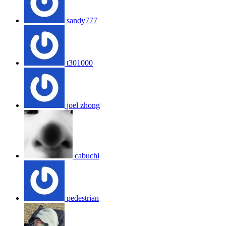
sandy777
t301000
joel zhong
cabuchi
pedestrian