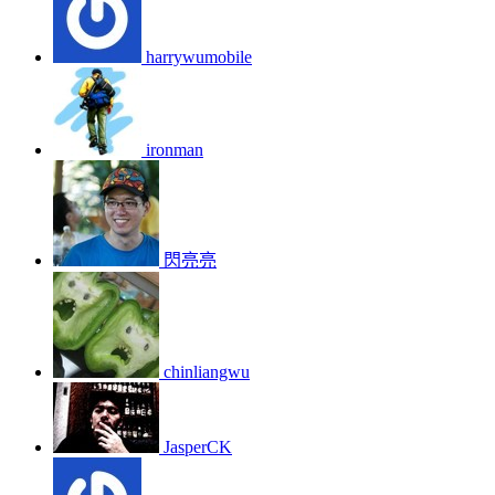
harrywumobile
ironman
閃亮亮
chinliangwu
JasperCK