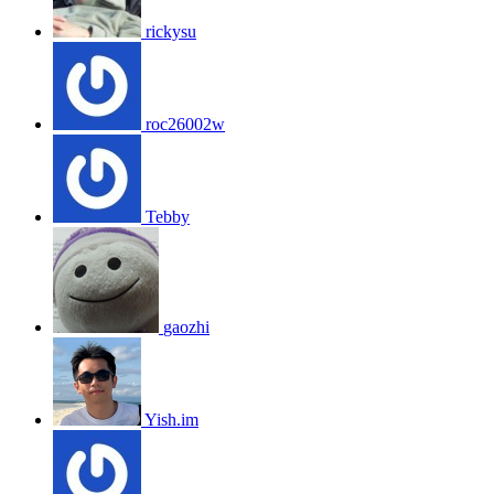
rickysu
roc26002w
Tebby
gaozhi
Yish.im