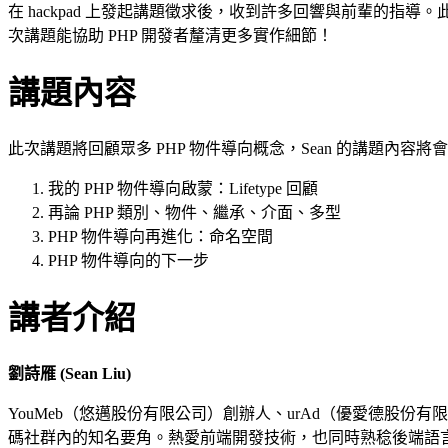
在 hackpad 上發起講題徵求後，收到許多回響與前輩的指導。
次講題能協助 PHP 開發者釐清更多實作細節！
講題內容
此次講題將回顧眾多 PHP 物件導向概念，Sean 的講題內容
我的 PHP 物件導向啟蒙：Lifetype 回顧
再論 PHP 類別、物件、繼承、介面、多型
PHP 物件導向再進化：命名空間
PHP 物件導向的下一步
講者介紹
劉詩雁 (Sean Liu)
YouMeb（悠邁股份有限公司）創辦人、urAd（優
愛德股份有限
碼社群內的知名要角。熱愛前端開發技術，也同時熟稔後端語言。