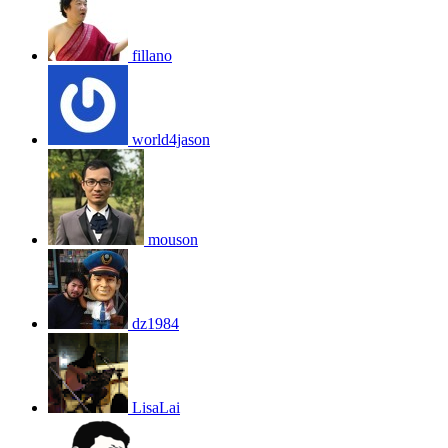
fillano
world4jason
mouson
dz1984
LisaLai