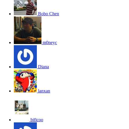
Bobo Chen
m0neyc
Diana
lanxan
bificoo