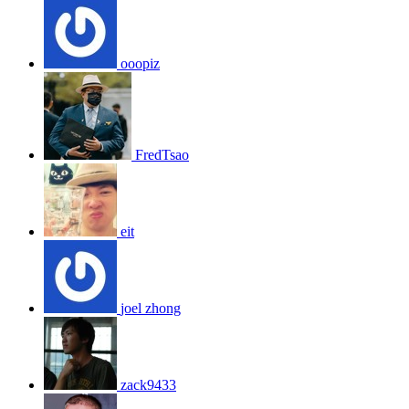
ooopiz
FredTsao
eit
joel zhong
zack9433