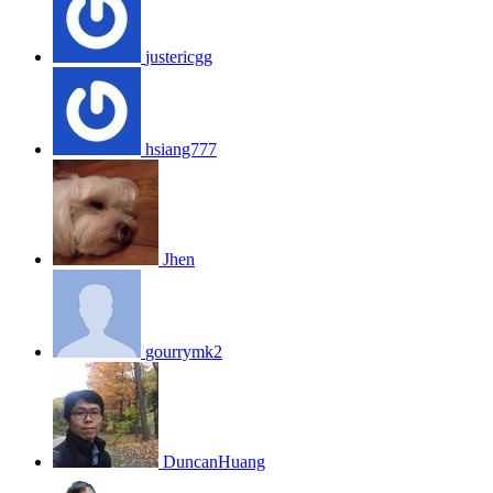
justericgg
hsiang777
Jhen
gourrymk2
DuncanHuang