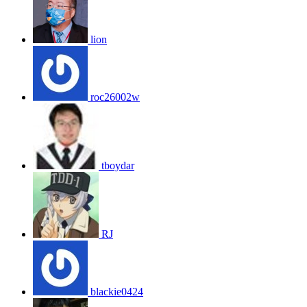
lion
roc26002w
tboydar
RJ
blackie0424