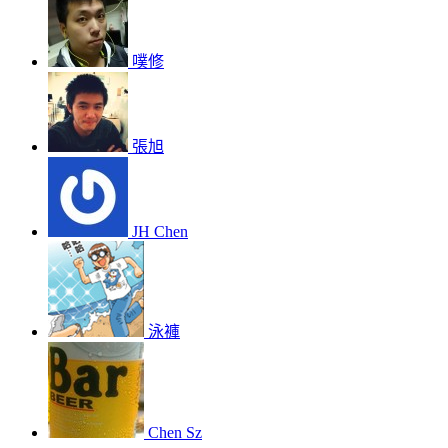
噗修
張旭
JH Chen
泳褲
Chen Sz