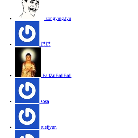
zongying.lyu
塔塔
FallZuBallBall
sosa
rueijyun