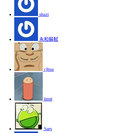
shazi
永和蘇軾
cjhsu
limit
Sars