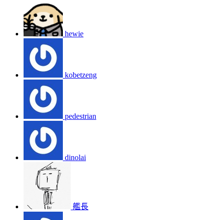
hewie
kobetzeng
pedestrian
dinolai
艦長