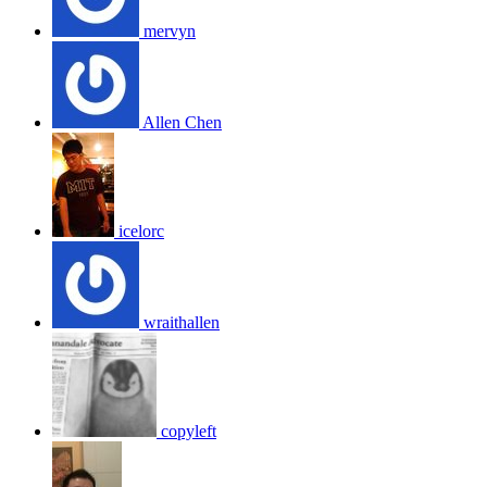
mervyn
Allen Chen
icelorc
wraithallen
copyleft