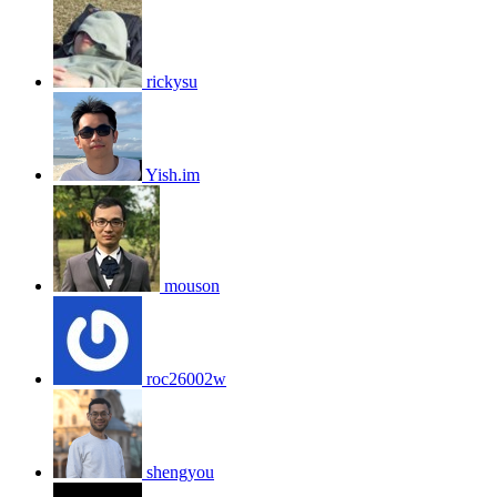
rickysu
Yish.im
mouson
roc26002w
shengyou