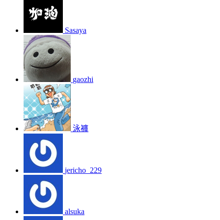
Sasaya
gaozhi
泳褲
jericho_229
alsuka