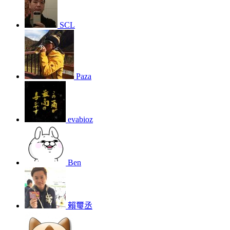
SCL
Paza
evabioz
Ben
賴璽丞