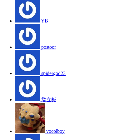
YB
postoor
spidergod23
詹立誠
vocolboy