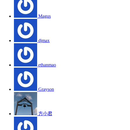
Magus
djmax
ethanmao
Grayson
方小君