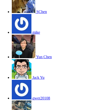
SChen
mike
Yun Chen
Jack Yu
qwer20108