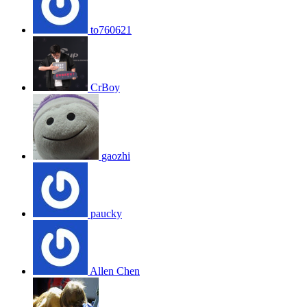
to760621
CrBoy
gaozhi
paucky
Allen Chen