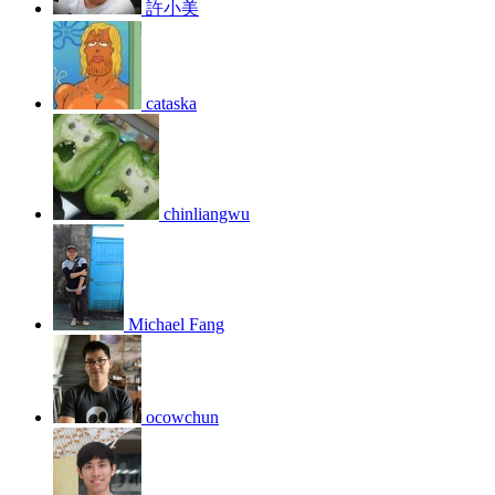
許小美
cataska
chinliangwu
Michael Fang
ocowchun