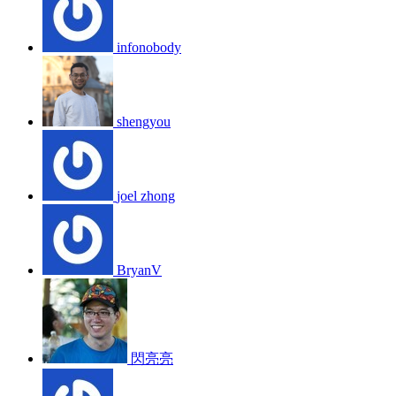
infonobody
shengyou
joel zhong
BryanV
閃亮亮