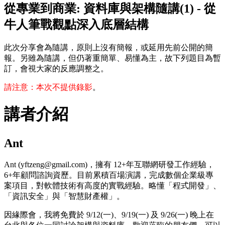
從專業到商業: 資料庫與架構隨講(1) - 從
牛人筆戰觀點深入底層結構
此次分享會為隨講，原則上沒有簡報，或延用先前公開的簡
報。另雖為隨講，但仍著重簡單、易懂為主，故下列題目為暫
訂，會視大家的反應調整之。
請注意：本次不提供錄影
。
講者介紹
Ant
Ant (yftzeng@gmail.com)，擁有 12+年互聯網研發工作經驗，
6+年顧問諮詢資歷。目前累積百場演講，完成數個企業級專
案項目，對軟體技術有高度的實戰經驗。略懂「程式開發」、
「資訊安全」與「智慧財產權」。
因緣際會，我將免費於 9/12(一)、9/19(一) 及 9/26(一) 晚上在