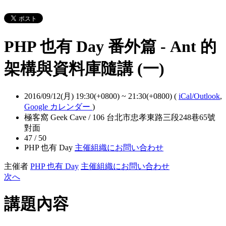
PHP 也有 Day 番外篇 - Ant 的
架構與資料庫隨講 (一)
2016/09/12(月) 19:30(+0800)
~
21:30(+0800)
(
iCal/Outlook
,
Google カレンダー
)
極客窩 Geek Cave / 106 台北市忠孝東路三段248巷65號
對面
47 / 50
PHP 也有 Day
主催組織にお問い合わせ
主催者
PHP 也有 Day
主催組織にお問い合わせ
次へ
講題內容