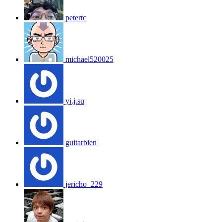
petertc
michael520025
yi.j.su
guitarbien
jericho_229