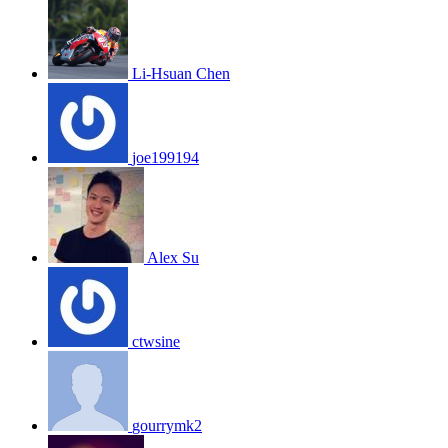
Li-Hsuan Chen
joe199194
Alex Su
ctwsine
gourrymk2