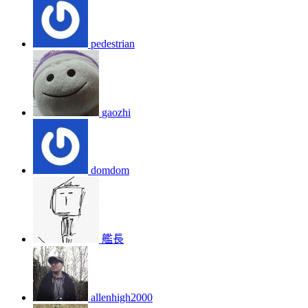
pedestrian
gaozhi
domdom
艦長
allenhigh2000