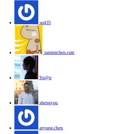
sq435
sammichen.cute
Yu@n
shengyou
aryung.chen