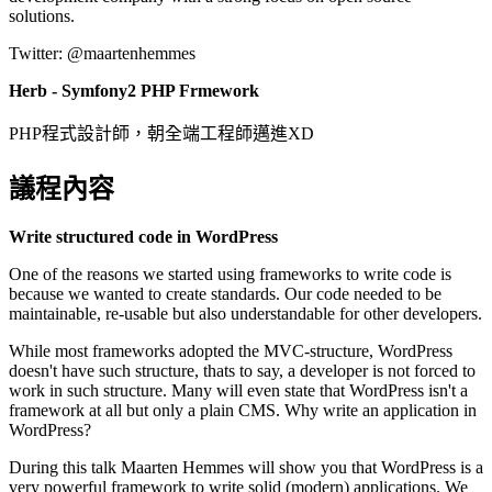
solutions.
Twitter: @maartenhemmes
Herb -
Symfony2 PHP Frmework
PHP程式設計師，朝全端工程師邁進XD
議程內容
Write structured code in WordPress
One of the reasons we started using frameworks to write code is
because we wanted to create standards. Our code needed to be
maintainable, re-usable but also understandable for other developers.
While most frameworks adopted the MVC-structure, WordPress
doesn't have such structure, thats to say, a developer is not forced to
work in such structure. Many will even state that WordPress isn't a
framework at all but only a plain CMS. Why write an application in
WordPress?
During this talk Maarten Hemmes will show you that WordPress is a
very powerful framework to write solid (modern) applications. We