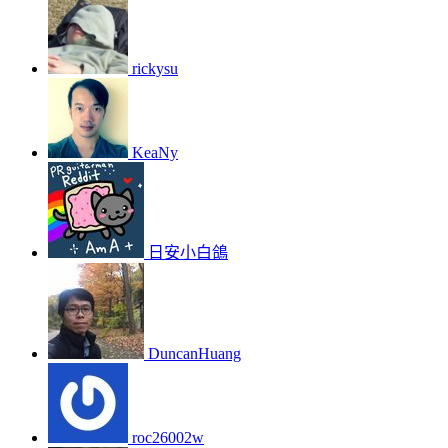
rickysu
KeaNy
日安小白鴿
DuncanHuang
roc26002w