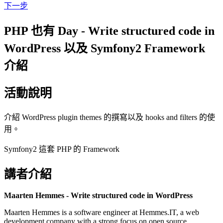
下一步
PHP 也有 Day - Write structured code in
WordPress 以及 Symfony2 Framework
介紹
活動說明
介紹 WordPress plugin themes 的撰寫以及 hooks and filters 的使
用。
Symfony2 這套 PHP 的 Framework
講者介紹
Maarten Hemmes - Write structured code in WordPress
Maarten Hemmes is a software engineer at Hemmes.IT, a web
development company with a strong focus on open source