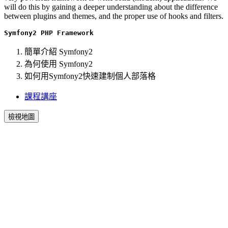
will do this by gaining a deeper understanding about the difference
between plugins and themes, and the proper use of hooks and filters.
Symfony2 PHP Framework
簡單介紹 Symfony2
為何使用 Symfony2
如何用Symfony2快速建制個人部落格
課程講座
檢視地圖