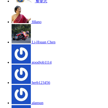
黎韋志
fillano
Li-Hsuan Chen
goodjob1114
herb123456
alansun