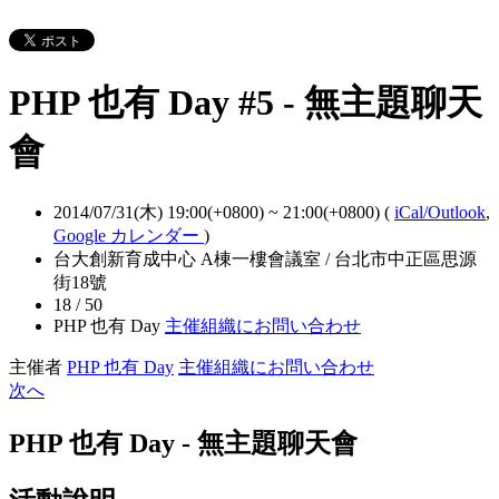
PHP 也有 Day #5 - 無主題聊天
會
2014/07/31(木) 19:00(+0800)
~
21:00(+0800)
(
iCal/Outlook
,
Google カレンダー
)
台大創新育成中心 A棟一樓會議室 / 台北市中正區思源
街18號
18 / 50
PHP 也有 Day
主催組織にお問い合わせ
主催者
PHP 也有 Day
主催組織にお問い合わせ
次へ
PHP 也有 Day - 無主題聊天會