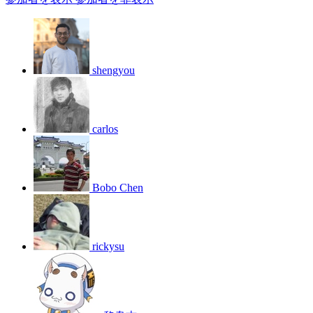
shengyou
carlos
Bobo Chen
rickysu