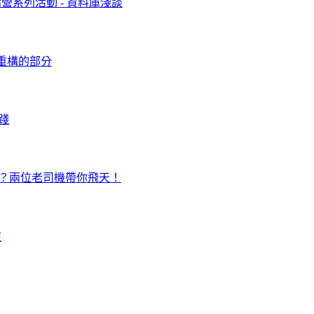
計討論營系列活動 - 資料庫淺談
決定重構的部分
實踐
下班！？兩位老司機帶你飛天！
在