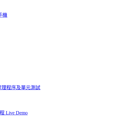
的手機
n: 解耦合處理程序及單元測試
 Live Demo