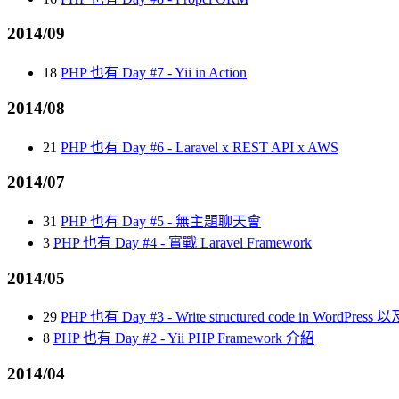
2014/09
18
PHP 也有 Day #7 - Yii in Action
2014/08
21
PHP 也有 Day #6 - Laravel x REST API x AWS
2014/07
31
PHP 也有 Day #5 - 無主題聊天會
3
PHP 也有 Day #4 - 實戰 Laravel Framework
2014/05
29
PHP 也有 Day #3 - Write structured code in WordPress
8
PHP 也有 Day #2 - Yii PHP Framework 介紹
2014/04